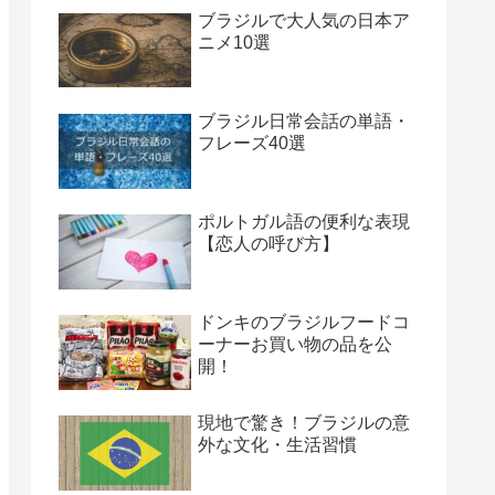
ブラジルで大人気の日本ア
ニメ10選
ブラジル日常会話の単語・
フレーズ40選
ポルトガル語の便利な表現
【恋人の呼び方】
ドンキのブラジルフードコ
ーナーお買い物の品を公
開！
現地で驚き！ブラジルの意
外な文化・生活習慣