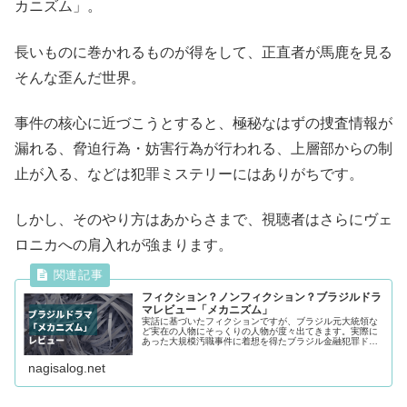
カニズム」。
長いものに巻かれるものが得をして、正直者が馬鹿を見る
そんな歪んだ世界。
事件の核心に近づこうとすると、極秘なはずの捜査情報が
漏れる、脅迫行為・妨害行為が行われる、上層部からの制
止が入る、などは犯罪ミステリーにはありがちです。
しかし、そのやり方はあからさまで、視聴者はさらにヴェ
ロニカへの肩入れが強まります。
フィクション？ノンフィクション？ブラジルドラ
マレビュー「メカニズム」
実話に基づいたフィクションですが、ブラジル元大統領な
ど実在の人物にそっくりの人物が度々出てきます。実際に
あった大規模汚職事件に着想を得たブラジル金融犯罪ドラ
マのレビューです。
nagisalog.net