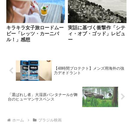
キラキラ女子旅ロードムー
実話に基づく衝撃作「シテ
ビー「レッツ・カーニバ
ィ・オブ・ゴッド」レビュ
ル！」感想
ー
【48時間プロテクト】メンズ用海外の強
力デオドラント
「選ばれし者」大湿原パンタナールが舞
台のヒューマンサスペンス
ホーム
ブラジル映画