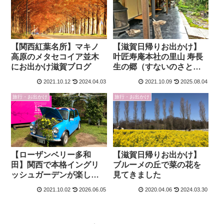
【関西紅葉名所】マキノ
【滋賀日帰りお出かけ】
高原のメタセコイア並木
叶匠寿庵本社の里山 寿長
にお出かけ滋賀ブログ
生の郷（すないのさと）
で甘味を堪能！
2021.10.12
2024.04.03
2021.10.09
2025.08.04
旅行・お出かけ
旅行・お出かけ
【ローザンベリー多和
【滋賀日帰りお出かけ】
田】関西で本格イングリ
ブルーメの丘で菜の花を
ッシュガーデンが楽しめ
見てきました
るお出かけスポット
2021.10.02
2026.06.05
2020.04.06
2024.03.30