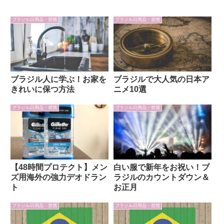
ブラジル日用品・習慣
ブラジル日用品・習慣
ブラジル人に学ぶ！お家を
ブラジルで大人気の日本ア
きれいに保つ方法
ニメ10選
ブラジル日用品・習慣
ブラジル日用品・習慣
【48時間プロテクト】メン
白い服で新年をお祝い！ブ
ズ用海外の強力デオドラン
ラジルのカウントダウン＆
ト
お正月
ブラジル日用品・習慣
ブラジル日用品・習慣